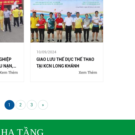
10/09/2024
NGHIỆP
GIAO LƯU THỂ DỤC THỂ THAO
U NẠN,
TẠI KCN LONG KHÁNH
Xem Thêm
Xem Thêm
1
2
3
»
 HẠ TẦNG