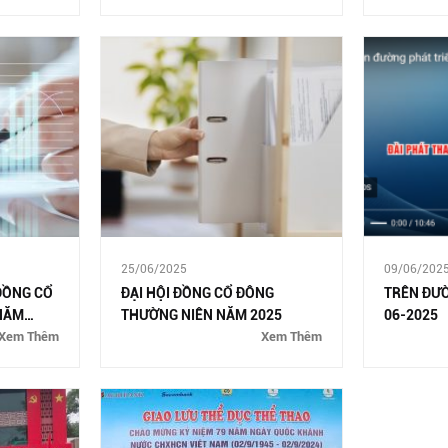
25/06/2025
09/06/202
 ĐỒNG CỔ
ĐẠI HỘI ĐỒNG CỔ ĐÔNG
TRÊN ĐƯỜ
NĂM
THƯỜNG NIÊN NĂM 2025
06-2025
Xem Thêm
Xem Thêm