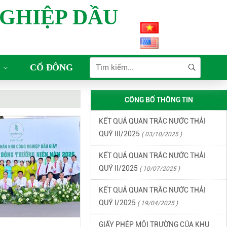
KẾT QUẢ QUAN TRẮC MÔI TRƯỜNG
GHIỆP DẦU
QUÝ 2 NĂM 2026
( 15/06/2026 )
KẾT QUẢ QUAN TRẮC MÔI TRƯỜNG
QUÝ 1 NĂM 2026
( 22/04/2026 )
CỔ ĐÔNG
KẾT QUẢ QUAN TRẮC NƯỚC THẢI
QUÝ IV/2025
( 18/12/2025 )
CÔNG BỐ THÔNG TIN
KẾT QUẢ QUAN TRẮC NƯỚC THẢI
QUÝ III/2025
( 03/10/2025 )
KẾT QUẢ QUAN TRẮC NƯỚC THẢI
QUÝ II/2025
( 10/07/2025 )
KẾT QUẢ QUAN TRẮC NƯỚC THẢI
QUÝ I/2025
( 19/04/2025 )
GIẤY PHÉP MÔI TRƯỜNG CỦA KHU
CÔNG NGHIỆP DẦU GIÂY
( 21/03/2025