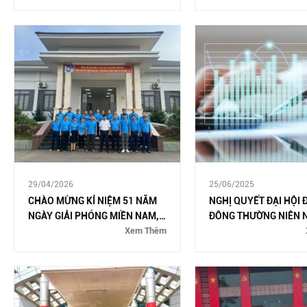
29/04/2026
25/06/2025
CHÀO MỪNG KỈ NIỆM 51 NĂM
NGHỊ QUYẾT ĐẠI HỘI
NGÀY GIẢI PHÓNG MIỀN NAM,
ĐÔNG THƯỜNG NIÊN 
THỐNG NHẤT ĐẤT NƯỚC
Xem Thêm
2025
(30/4/1975 – 30/4/2026) VÀ
QUỐC TẾ LAO ĐỘNG 01/5