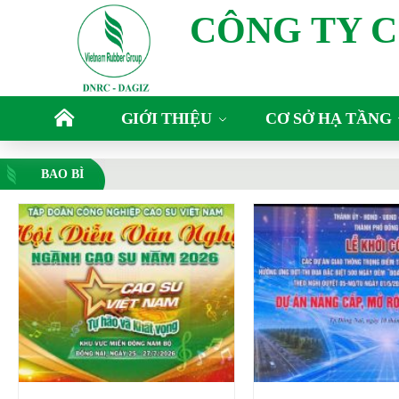
CÔNG TY 
GIỚI THIỆU
CƠ SỞ HẠ TẦNG
BAO BÌ