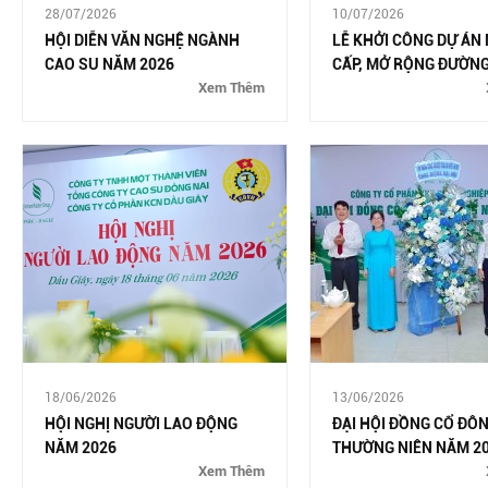
28/07/2026
10/07/2026
HỘI DIỄN VĂN NGHỆ NGÀNH
LỄ KHỞI CÔNG DỰ ÁN
CAO SU NĂM 2026
CẤP, MỞ RỘNG ĐƯỜNG
Xem Thêm
18/06/2026
13/06/2026
HỘI NGHỊ NGƯỜI LAO ĐỘNG
ĐẠI HỘI ĐỒNG CỔ ĐÔ
NĂM 2026
THƯỜNG NIÊN NĂM 2
Xem Thêm