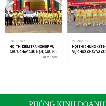
09/10/2024
27/09/2024
HỘI THI KIỂM TRA NGHIỆP VỤ
HỘI THI CHUNG KẾT 
CHỮA CHÁY CỨU NẠN, CỨU HỘ
VỤ CHỮA CHÁY VÀ CỨ
NĂM 2024
Xem Thêm
CỨU HỘ NĂM 2024
PHÒNG KINH DOANH