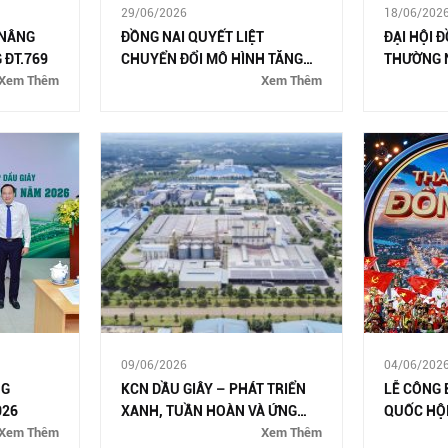
29/06/2026
18/06/202
 NÂNG
ĐỒNG NAI QUYẾT LIỆT
ĐẠI HỘI 
 ĐT.769
CHUYỂN ĐỔI MÔ HÌNH TĂNG
THƯỜNG 
Xem Thêm
TRƯỞNG CÔNG NGHIỆP
Xem Thêm
09/06/2026
04/06/202
NG
KCN DẦU GIÂY – PHÁT TRIỂN
LỄ CÔNG 
026
XANH, TUẦN HOÀN VÀ ỨNG
QUỐC HỘI
Xem Thêm
DỤNG CÔNG NGHỆ HIỆN ĐẠI
Xem Thêm
THÀNH P