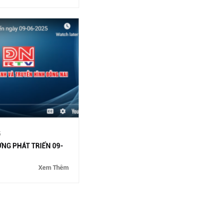
QUÝ 4/2023
( 18/12/2023 )
KẾT QUẢ CHẤT LƯỢNG MÔI TRƯỜNG
KCN DẦU GIÂY QUÝ 3/2023
(
22/09/2023 )
KẾT QUẢ CHẤT LƯỢNG MÔI TRƯỜNG
KCN DẦU GIÂY QUÝ 2/2023
(
27/06/2023 )
KẾ HOẠCH ỨNG PHÓ SỰ CỐ CHẤT
THẢI KCN DẦU GIÂY
( 27/05/2023 )
5
NG PHÁT TRIỂN 09-
HỒ SƠ PHÁP LÝ MÔI TRƯỜNG CỦA
KCN DẦU GIÂY
( 17/04/2023 )
Xem Thêm
KẾT QUẢ CHẤT LƯỢNG MÔI TRƯỜNG
KHU CÔNG NGHIỆP DẦU GIÂY, QUÝ
1/2023
( 10/04/2023 )