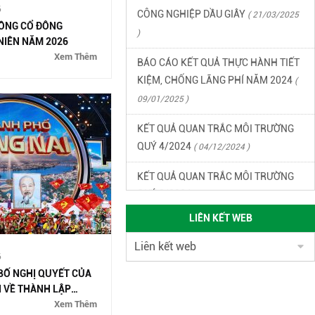
6
)
ĐỒNG CỔ ĐÔNG
NIÊN NĂM 2026
BÁO CÁO KẾT QUẢ THỰC HÀNH TIẾT
Xem Thêm
KIỆM, CHỐNG LÃNG PHÍ NĂM 2024
(
09/01/2025 )
KẾT QUẢ QUAN TRẮC MÔI TRƯỜNG
QUÝ 4/2024
( 04/12/2024 )
KẾT QUẢ QUAN TRẮC MÔI TRƯỜNG
QUÝ 3/2024
( 27/09/2024 )
KẾT QUẢ QUAN TRẮC MÔI TRƯỜNG
LIÊN KẾT WEB
QUÝ 2/2024
( 17/06/2024 )
KẾT QUẢ QUAN TRẮC MÔI TRƯỜNG
6
QUÝ 1/2024
( 12/04/2024 )
BỐ NGHỊ QUYẾT CỦA
 VỀ THÀNH LẬP
KẾT QUẢ QUAN TRẮC MÔI TRƯỜNG
HỐ ĐỒNG NAI
Xem Thêm