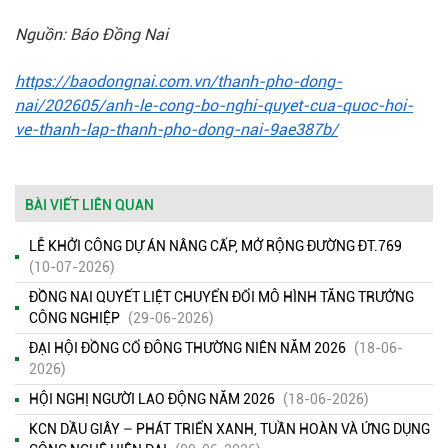
Nguồn: Báo Đồng Nai
https://baodongnai.com.vn/thanh-pho-dong-
nai/202605/anh-le-cong-bo-nghi-quyet-cua-quoc-hoi-
ve-thanh-lap-thanh-pho-dong-nai-9ae387b/
BÀI VIẾT LIÊN QUAN
LỄ KHỞI CÔNG DỰ ÁN NÂNG CẤP, MỞ RỘNG ĐƯỜNG ĐT.769
(10-07-2026)
ĐỒNG NAI QUYẾT LIỆT CHUYỂN ĐỔI MÔ HÌNH TĂNG TRƯỞNG
CÔNG NGHIỆP
(29-06-2026)
ĐẠI HỘI ĐỒNG CỔ ĐÔNG THƯỜNG NIÊN NĂM 2026
(18-06-
2026)
HỘI NGHỊ NGƯỜI LAO ĐỘNG NĂM 2026
(18-06-2026)
KCN DẦU GIÂY – PHÁT TRIỂN XANH, TUẦN HOÀN VÀ ỨNG DỤNG