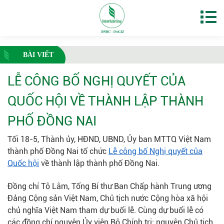
BÀI VIẾT
LỄ CÔNG BỐ NGHỊ QUYẾT CỦA
QUỐC HỘI VỀ THÀNH LẬP THÀNH
PHỐ ĐỒNG NAI
Tối 18-5, Thành ủy, HĐND, UBND, Ủy ban MTTQ Việt Nam
thành phố Đồng Nai tổ chức
Lễ công bố Nghị quyết của
Quốc hội
về thành lập thành phố Đồng Nai.
Đồng chí Tô Lâm, Tổng Bí thư Ban Chấp hành Trung ương
Đảng Cộng sản Việt Nam, Chủ tịch nước Cộng hòa xã hội
chủ nghĩa Việt Nam tham dự buổi lễ. Cùng dự buổi lễ có
các đồng chí nguyên Ủy viên Bộ Chính trị: nguyên Chủ tịch