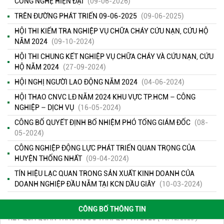
CÔNG NGHỆ HIỆN ĐẠI
(09-06-2026)
TRÊN ĐƯỜNG PHÁT TRIỂN 09-06-2025
(09-06-2025)
HỘI THI KIỂM TRA NGHIỆP VỤ CHỮA CHÁY CỨU NẠN, CỨU HỘ
NĂM 2024
(09-10-2024)
HỘI THI CHUNG KẾT NGHIỆP VỤ CHỮA CHÁY VÀ CỨU NẠN, CỨU
HỘ NĂM 2024
(27-09-2024)
HỘI NGHỊ NGƯỜI LAO ĐỘNG NĂM 2024
(04-06-2024)
HỘI THAO CNVC LĐ NĂM 2024 KHU VỰC TP.HCM – CÔNG
NGHIỆP – DỊCH VỤ
(16-05-2024)
CÔNG BỐ QUYẾT ĐỊNH BỔ NHIỆM PHÓ TỔNG GIÁM ĐỐC
(08-
05-2024)
KẾT QUẢ QUAN TRẮC MÔI TRƯỜNG QUÝ 2 NĂM 2026
( 15/06/2026
CÔNG NGHIỆP ĐỘNG LỰC PHÁT TRIỂN QUAN TRỌNG CỦA
)
HUYỆN THỐNG NHẤT
(09-04-2024)
TÍN HIỆU LẠC QUAN TRONG SẢN XUẤT KINH DOANH CỦA
KẾT QUẢ QUAN TRẮC MÔI TRƯỜNG QUÝ 1 NĂM 2026
( 22/04/2026
DOANH NGHIỆP ĐẦU NĂM TẠI KCN DẦU GIÂY
(10-03-2024)
)
CÔNG BỐ THÔNG TIN
KẾT QUẢ QUAN TRẮC NƯỚC THẢI QUÝ IV/2025
( 18/12/2025 )