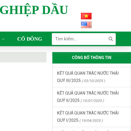
GHIỆP DẦU
KẾT QUẢ QUAN TRẮC MÔI TRƯỜNG
QUÝ 2 NĂM 2026
( 15/06/2026 )
KẾT QUẢ QUAN TRẮC MÔI TRƯỜNG
CỔ ĐÔNG
QUÝ 1 NĂM 2026
( 22/04/2026 )
KẾT QUẢ QUAN TRẮC NƯỚC THẢI
CÔNG BỐ THÔNG TIN
QUÝ IV/2025
( 18/12/2025 )
KẾT QUẢ QUAN TRẮC NƯỚC THẢI
QUÝ III/2025
( 03/10/2025 )
KẾT QUẢ QUAN TRẮC NƯỚC THẢI
QUÝ II/2025
( 10/07/2025 )
KẾT QUẢ QUAN TRẮC NƯỚC THẢI
QUÝ I/2025
( 19/04/2025 )
GIẤY PHÉP MÔI TRƯỜNG CỦA KHU