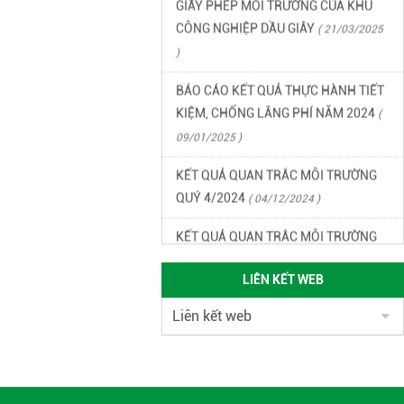
CÔNG NGHIỆP DẦU GIÂY
( 21/03/2025
)
BÁO CÁO KẾT QUẢ THỰC HÀNH TIẾT
KIỆM, CHỐNG LÃNG PHÍ NĂM 2024
(
09/01/2025 )
KẾT QUẢ QUAN TRẮC MÔI TRƯỜNG
QUÝ 4/2024
( 04/12/2024 )
KẾT QUẢ QUAN TRẮC MÔI TRƯỜNG
QUÝ 3/2024
( 27/09/2024 )
LIÊN KẾT WEB
KẾT QUẢ QUAN TRẮC MÔI TRƯỜNG
QUÝ 2/2024
( 17/06/2024 )
KẾT QUẢ QUAN TRẮC MÔI TRƯỜNG
QUÝ 1/2024
( 12/04/2024 )