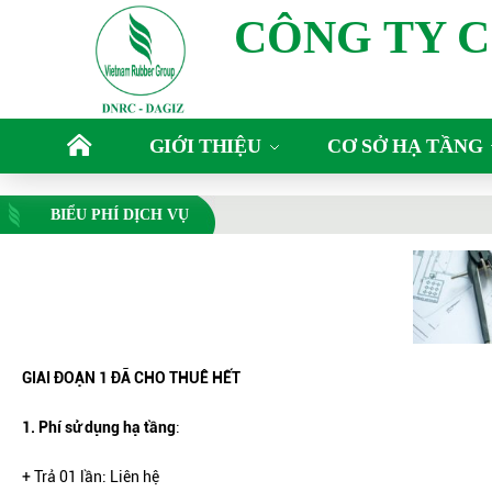
CÔNG TY 
GIỚI THIỆU
CƠ SỞ HẠ TẦNG
BIỂU PHÍ DỊCH VỤ
GIAI ĐOẠN 1 ĐÃ CHO THUÊ HẾT
1. Phí sử dụng hạ tầng
:
+ Trả 01 lần: Liên hệ