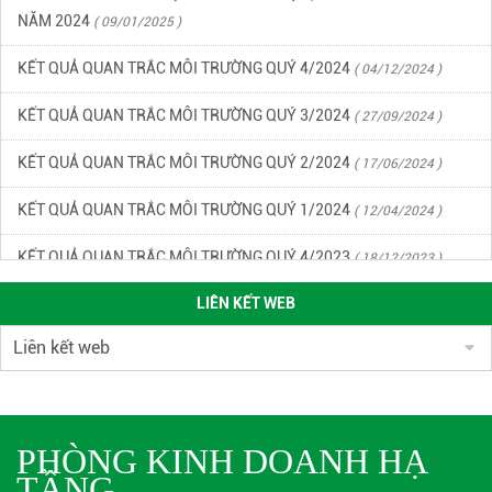
NĂM 2024
( 09/01/2025 )
KẾT QUẢ QUAN TRẮC MÔI TRƯỜNG QUÝ 4/2024
( 04/12/2024 )
KẾT QUẢ QUAN TRẮC MÔI TRƯỜNG QUÝ 3/2024
( 27/09/2024 )
KẾT QUẢ QUAN TRẮC MÔI TRƯỜNG QUÝ 2/2024
( 17/06/2024 )
KẾT QUẢ QUAN TRẮC MÔI TRƯỜNG QUÝ 1/2024
( 12/04/2024 )
KẾT QUẢ QUAN TRẮC MÔI TRƯỜNG QUÝ 4/2023
( 18/12/2023 )
KẾT QUẢ CHẤT LƯỢNG MÔI TRƯỜNG KCN DẦU GIÂY QUÝ 3/2023
(
LIÊN KẾT WEB
22/09/2023 )
KẾT QUẢ CHẤT LƯỢNG MÔI TRƯỜNG KCN DẦU GIÂY QUÝ 2/2023
(
27/06/2023 )
PHÒNG KINH DOANH HẠ
KẾ HOẠCH ỨNG PHÓ SỰ CỐ CHẤT THẢI KCN DẦU GIÂY
(
TẦNG
27/05/2023 )