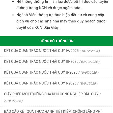
Hệ thống thông tin liên lạc được bố trí dọc các tuyến
đường trong KCN và được ngầm hóa.
KẾT QUẢ QUAN TRẮC MÔI TRƯỜNG QUÝ 2 NĂM 2026
Ngành Viễn thông tự thực hiện đầu tư và cung cấp
( 15/06/2026
dịch vụ cho các nhà nhà máy theo quy hoạch được
)
duyệt của KCN Dầu Giây.
KẾT QUẢ QUAN TRẮC MÔI TRƯỜNG QUÝ 1 NĂM 2026
( 22/04/2026
)
CÔNG BỐ THÔNG TIN
KẾT QUẢ QUAN TRẮC NƯỚC THẢI QUÝ IV/2025
( 18/12/2025 )
KẾT QUẢ QUAN TRẮC NƯỚC THẢI QUÝ III/2025
( 03/10/2025 )
KẾT QUẢ QUAN TRẮC NƯỚC THẢI QUÝ II/2025
( 10/07/2025 )
KẾT QUẢ QUAN TRẮC NƯỚC THẢI QUÝ I/2025
( 19/04/2025 )
GIẤY PHÉP MÔI TRƯỜNG CỦA KHU CÔNG NGHIỆP DẦU GIÂY
(
21/03/2025 )
BÁO CÁO KẾT QUẢ THỰC HÀNH TIẾT KIỆM, CHỐNG LÃNG PHÍ