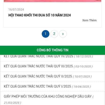
16/07/2024
HỘI THAO KHỐI THI ĐUA SỐ 10 NĂM 2024
KẾT QUẢ QUAN TRẮC MÔI TRƯỜNG QUÝ 2 NĂM 2026
( 15/06/2026
Xem Thêm
)
1
2
»
KẾT QUẢ QUAN TRẮC MÔI TRƯỜNG QUÝ 1 NĂM 2026
( 22/04/2026
)
CÔNG BỐ THÔNG TIN
KẾT QUẢ QUAN TRẮC NƯỚC THẢI QUÝ IV/2025
( 18/12/2025 )
KẾT QUẢ QUAN TRẮC NƯỚC THẢI QUÝ III/2025
( 03/10/2025 )
KẾT QUẢ QUAN TRẮC NƯỚC THẢI QUÝ II/2025
( 10/07/2025 )
KẾT QUẢ QUAN TRẮC NƯỚC THẢI QUÝ I/2025
( 19/04/2025 )
GIẤY PHÉP MÔI TRƯỜNG CỦA KHU CÔNG NGHIỆP DẦU GIÂY
(
21/03/2025 )