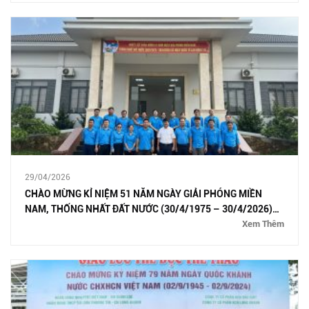
29/04/2026
CHÀO MỪNG KỈ NIỆM 51 NĂM NGÀY GIẢI PHÓNG MIỀN
NAM, THỐNG NHẤT ĐẤT NƯỚC (30/4/1975 – 30/4/2026)
VÀ QUỐC TẾ LAO ĐỘNG 01/5
Xem Thêm