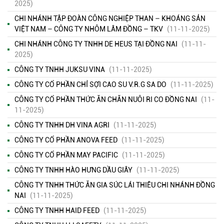
2025)
CHI NHÁNH TẬP ĐOÀN CÔNG NGHIỆP THAN – KHOÁNG SẢN
VIỆT NAM – CÔNG TY NHÔM LÂM ĐỒNG – TKV
(11-11-2025)
CHI NHÁNH CÔNG TY TNHH DE HEUS TẠI ĐỒNG NAI
(11-11-
2025)
CÔNG TY TNHH JUKSU VINA
(11-11-2025)
CÔNG TY CỔ PHẦN CHỈ SỢI CAO SU V.R.G SA DO
(11-11-2025)
CÔNG TY CỔ PHẦN THỨC ĂN CHĂN NUÔI RI CO ĐỒNG NAI
(11-
11-2025)
CÔNG TY TNHH DH VINA AGRI
(11-11-2025)
CÔNG TY CỔ PHẦN ANOVA FEED
(11-11-2025)
CÔNG TY CỔ PHẦN MAY PACIFIC
(11-11-2025)
CÔNG TY TNHH HÀO HƯNG DẦU GIÂY
(11-11-2025)
CÔNG TY TNHH THỨC ĂN GIA SÚC LÁI THIÊU CHI NHÁNH ĐỒNG
KẾT QUẢ QUAN TRẮC MÔI TRƯỜNG QUÝ 2 NĂM 2026
( 15/06/2026
NAI
(11-11-2025)
)
CÔNG TY TNHH HAID FEED
(11-11-2025)