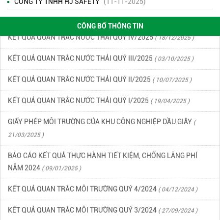
KẾT QUẢ QUAN TRẮC MÔI TRƯỜNG QUÝ 1 NĂM 2026
( 22/04/2026
CÔNG TY TNHH HJ SAFETY
(11-11-2025)
)
CÔNG BỐ THÔNG TIN
KẾT QUẢ QUAN TRẮC NƯỚC THẢI QUÝ IV/2025
( 18/12/2025 )
KẾT QUẢ QUAN TRẮC NƯỚC THẢI QUÝ III/2025
( 03/10/2025 )
KẾT QUẢ QUAN TRẮC NƯỚC THẢI QUÝ II/2025
( 10/07/2025 )
KẾT QUẢ QUAN TRẮC NƯỚC THẢI QUÝ I/2025
( 19/04/2025 )
GIẤY PHÉP MÔI TRƯỜNG CỦA KHU CÔNG NGHIỆP DẦU GIÂY
(
21/03/2025 )
BÁO CÁO KẾT QUẢ THỰC HÀNH TIẾT KIỆM, CHỐNG LÃNG PHÍ
NĂM 2024
( 09/01/2025 )
KẾT QUẢ QUAN TRẮC MÔI TRƯỜNG QUÝ 4/2024
( 04/12/2024 )
KẾT QUẢ QUAN TRẮC MÔI TRƯỜNG QUÝ 3/2024
( 27/09/2024 )