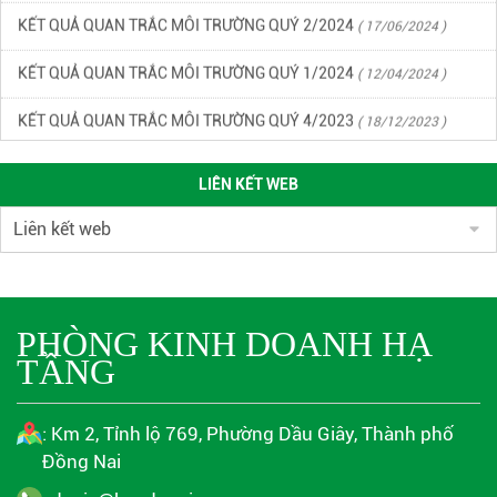
KẾT QUẢ QUAN TRẮC MÔI TRƯỜNG QUÝ 2/2024
( 17/06/2024 )
KẾT QUẢ QUAN TRẮC MÔI TRƯỜNG QUÝ 1/2024
( 12/04/2024 )
KẾT QUẢ QUAN TRẮC MÔI TRƯỜNG QUÝ 4/2023
( 18/12/2023 )
KẾT QUẢ CHẤT LƯỢNG MÔI TRƯỜNG KCN DẦU GIÂY QUÝ 3/2023
(
LIÊN KẾT WEB
22/09/2023 )
KẾT QUẢ CHẤT LƯỢNG MÔI TRƯỜNG KCN DẦU GIÂY QUÝ 2/2023
(
27/06/2023 )
KẾ HOẠCH ỨNG PHÓ SỰ CỐ CHẤT THẢI KCN DẦU GIÂY
(
PHÒNG KINH DOANH HẠ
27/05/2023 )
TẦNG
HỒ SƠ PHÁP LÝ MÔI TRƯỜNG CỦA KCN DẦU GIÂY
( 17/04/2023 )
: Km 2, Tỉnh lộ 769, Phường Dầu Giây, Thành phố
KẾT QUẢ CHẤT LƯỢNG MÔI TRƯỜNG KHU CÔNG NGHIỆP DẦU
Đồng Nai
GIÂY, QUÝ 1/2023
( 10/04/2023 )